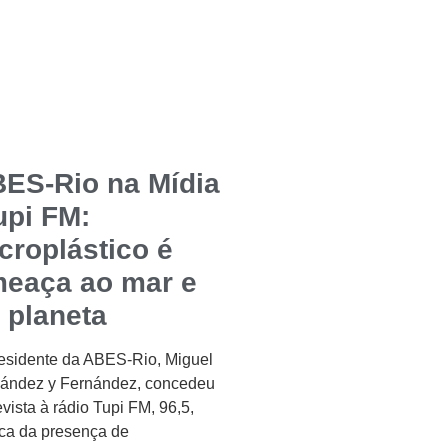
ES-Rio na Mídia
upi FM:
croplástico é
eaça ao mar e
 planeta
esidente da ABES-Rio, Miguel
ández y Fernández, concedeu
evista à rádio Tupi FM, 96,5,
ca da presença de