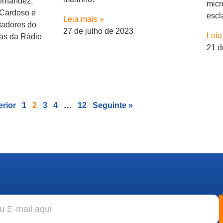
ernández,
micr
 Cardoso e
escl
Leia mais »
tadores do
27 de julho de 2023
Leia
ias da Rádio
21 d
erior
1
2
3
4
…
12
Seguinte »