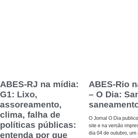
ABES-RJ na mídia:
ABES-Rio n
G1: Lixo,
– O Dia: Sa
assoreamento,
saneament
clima, falha de
O Jornal O Dia public
políticas públicas:
site e na versão impre
entenda por que
dia 04 de outubro, um 