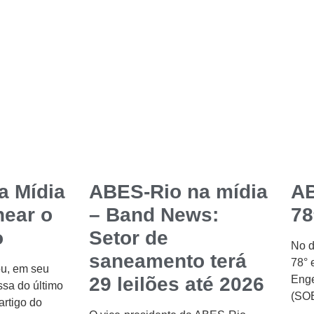
a Mídia
ABES-Rio na mídia
AB
near o
– Band News:
78
o
Setor de
No d
saneamento terá
78° 
ou, em seu
29 leilões até 2026
Enge
ssa do último
(SOE
artigo do