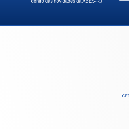
dentro das novidades da ABES-RJ
CEP