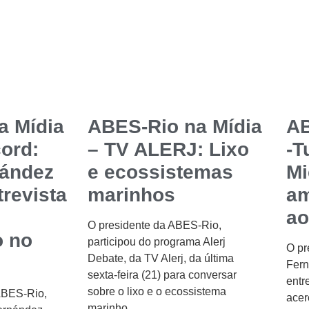
a Mídia
ABES-Rio na Mídia
AB
ord:
– TV ALERJ: Lixo
-T
nández
e ecossistemas
Mi
revista
marinhos
am
ao
O presidente da ABES-Rio,
 no
participou do programa Alerj
O pr
Debate, da TV Alerj, da última
Fern
sexta-feira (21) para conversar
entr
sobre o lixo e o ecossistema
ABES-Rio,
acer
marinho.