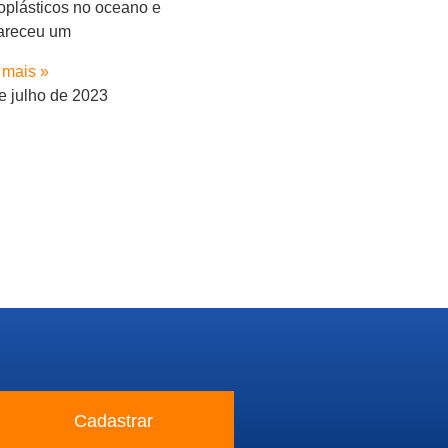
oplásticos no oceano e
areceu um
 mais »
e julho de 2023
Cadastrar