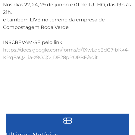
Nos dias 22, 24, 29 de junho e 01 de JULHO, das 19h às
21h.
e também LIVE no terreno da empresa de
Compostagem Roda Verde
INSCREVAM-SE pelo link:
https://docs.google.com/forms/d/1XwLqcEdG7fbKk4-
KRqFaQ2_ia-z9CCjO_DE28pROPBE/edit
Últimas Notícias