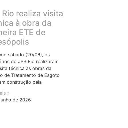
Rio realiza visita
nica à obra da
meira ETE de
esópolis
imo sábado (20/06), os
ários do JPS Rio realizaram
sita técnica às obras da
o de Tratamento de Esgoto
em construção pela
ais »
junho de 2026