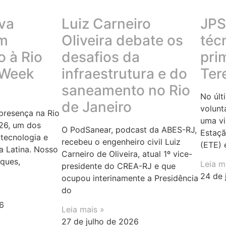
va
Luiz Carneiro
JPS 
em
Oliveira debate os
téc
 à Rio
desafios da
pri
 Week
infraestrutura e do
Ter
saneamento no Rio
No últ
de Janeiro
volunt
resença na Rio
uma vi
26, um dos
O PodSanear, podcast da ABES-RJ,
Estaçã
tecnologia e
recebeu o engenheiro civil Luiz
(ETE) 
a Latina. Nosso
Carneiro de Oliveira, atual 1º vice-
rques,
Leia m
presidente do CREA-RJ e que
24 de 
ocupou interinamente a Presidência
do
6
Leia mais »
27 de julho de 2026