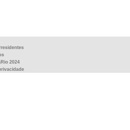
Presidentes
os
aRio 2024
 privacidade