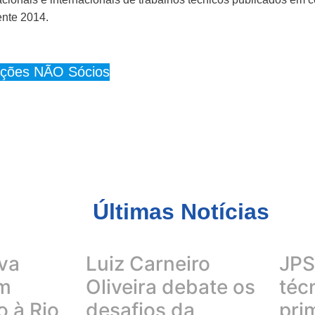
nte 2014.
rições NÃO Sócios
Últimas Notícias
va
Luiz Carneiro
JPS 
em
Oliveira debate os
téc
 à Rio
desafios da
pri