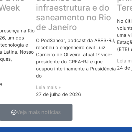
 Week
infraestrutura e do
Ter
saneamento no Rio
No últ
de Janeiro
volunt
resença na Rio
uma vi
26, um dos
O PodSanear, podcast da ABES-RJ,
Estaçã
tecnologia e
recebeu o engenheiro civil Luiz
(ETE) 
a Latina. Nosso
Carneiro de Oliveira, atual 1º vice-
rques,
Leia m
presidente do CREA-RJ e que
24 de 
ocupou interinamente a Presidência
do
6
Leia mais »
27 de julho de 2026
Veja mais notícias