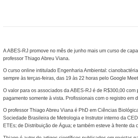
A ABES-RJ promove no mês de junho mais um curso de capaci
professor Thiago Abreu Viana.
O curso online intitulado Engenharia Ambiental: cianobactéria
sempre às terças-feiras, das 19 às 22 horas pelo Google Meet
O valor para os associados da ABES-RJ é de R$300,00 com p
pagamento somente à vista. Profissionais com o registro em
O professor Thiago Abreu Viana é PhD em Ciências Biológica
Sociedade Brasileira de Metrologia e Instrutor interno da C
ETEs; de Distribuição de Água; e também esteve à frente da 
Thiago é autor de artigos científicos publicados em revistas 