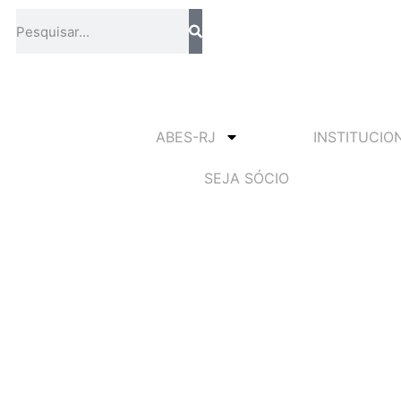
ABES-RJ
INSTITUCIO
SEJA SÓCIO
da ABES promove Curso d
ntal no próximo mês
Maio 12, 2024