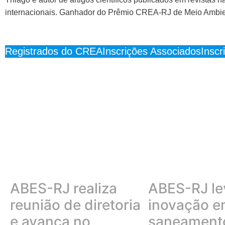
internacionais. Ganhador do Prêmio CREA-RJ de Meio Ambie
Ementa do curso
Registrados do CREA
Inscrições Associados
Insc
ABES-RJ realiza
ABES-RJ le
reunião de diretoria
inovação 
e avança no
saneamento