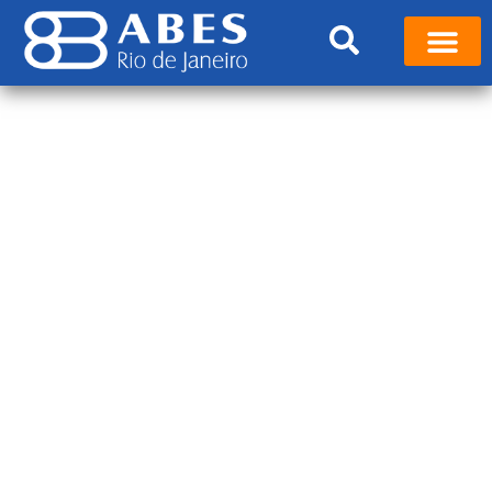
Primeiro episódio da
segunda temporada do
InovaRio Podcast
conversa sobre
empreendedorismo
com Michelle Beatrice
Março 17, 2023