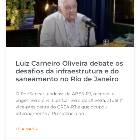
Luiz Carneiro Oliveira debate os
desafios da infraestrutura e do
saneamento no Rio de Janeiro
O PodSanear, podcast da ABES-RJ, recebeu o
engenheiro civil Luiz Carneiro de Oliveira, atual 1º
vice-presidente do CREA-RJ e que ocupou
interinamente a Presidência do
LEIA MAIS »