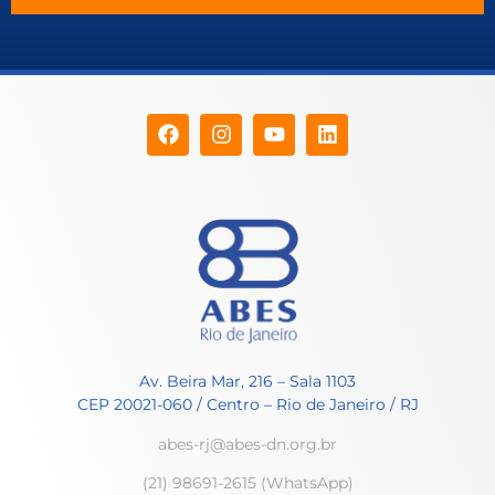
Av. Beira Mar, 216 – Sala 1103
CEP 20021-060 / Centro – Rio de Janeiro / RJ
abes-rj@abes-dn.org.br
(21) 98691-2615 (WhatsApp)