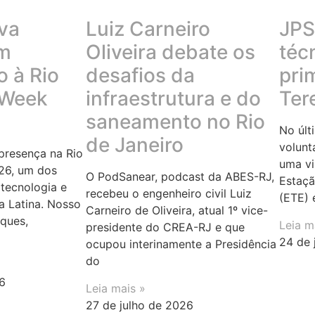
va
Luiz Carneiro
JPS 
em
Oliveira debate os
téc
 à Rio
desafios da
pri
 Week
infraestrutura e do
Ter
saneamento no Rio
No últ
de Janeiro
volunt
resença na Rio
uma vi
26, um dos
O PodSanear, podcast da ABES-RJ,
Estaçã
tecnologia e
recebeu o engenheiro civil Luiz
(ETE) 
a Latina. Nosso
Carneiro de Oliveira, atual 1º vice-
rques,
Leia m
presidente do CREA-RJ e que
24 de 
ocupou interinamente a Presidência
do
6
Leia mais »
27 de julho de 2026