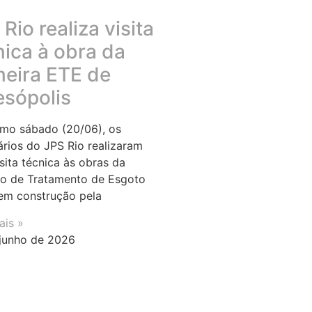
Rio realiza visita
nica à obra da
meira ETE de
esópolis
imo sábado (20/06), os
ários do JPS Rio realizaram
sita técnica às obras da
o de Tratamento de Esgoto
em construção pela
ais »
junho de 2026