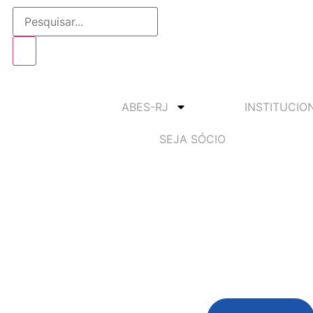
ABES-RJ
INSTITUCIO
SEJA SÓCIO
o discute sobre a univers
mento no FITS 2022