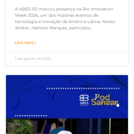
A ABES-RJ marcou presença na Rio Innovation
Week 2026, um dos maiores eventos de
tecnologia e inovação da América Latina. Nosso
diretor, Hallison Marques, participou
LEIA MAIS »
5 de agosto de 2026