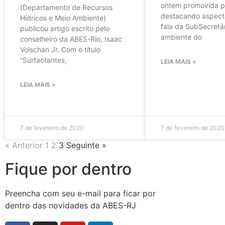
ontem promovida p
(Departamento de Recursos
destacando aspect
Hídricos e Meio Ambiente)
fala da SubSecretá
publicou artigo escrito pelo
ambiente do
conselheiro da ABES-Rio, Isaac
Volschan Jr. Com o título
“Surfactantes,
LEIA MAIS »
LEIA MAIS »
7 de fevereiro de 2020
7 de fevereiro de 2020
« Anterior
1
2
3
Seguinte »
Fique por dentro
Preencha com seu e-mail para ficar por
dentro das novidades da ABES-RJ