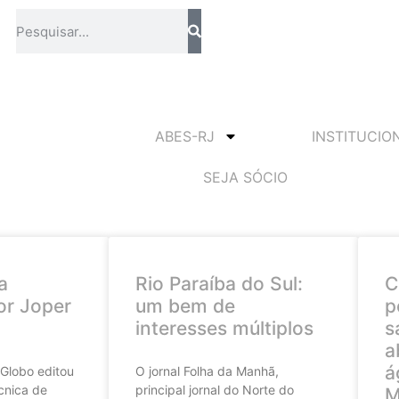
ABES-RJ
INSTITUCIO
SEJA SÓCIO
a
Rio Paraíba do Sul:
C
or Joper
um bem de
p
interesses múltiplos
s
a
á
 Globo editou
O jornal Folha da Manhã,
cnica de
principal jornal do Norte do
M