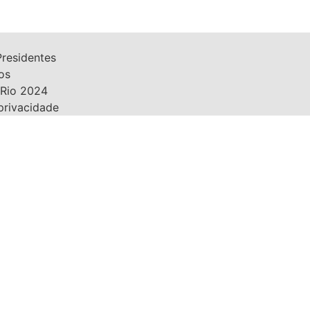
Presidentes
os
aRio 2024
 privacidade