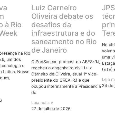
va
Luiz Carneiro
JPS 
em
Oliveira debate os
téc
 à Rio
desafios da
pri
 Week
infraestrutura e do
Ter
saneamento no Rio
No últ
de Janeiro
volunt
resença na Rio
uma vi
26, um dos
O PodSanear, podcast da ABES-RJ,
Estaçã
tecnologia e
recebeu o engenheiro civil Luiz
(ETE) 
a Latina. Nosso
Carneiro de Oliveira, atual 1º vice-
rques,
Leia m
presidente do CREA-RJ e que
24 de 
ocupou interinamente a Presidência
do
6
Leia mais »
27 de julho de 2026