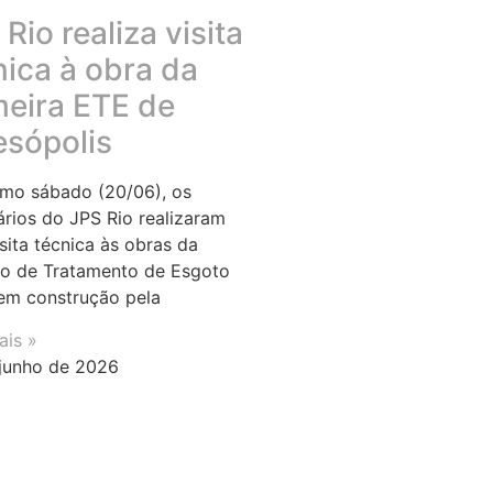
Rio realiza visita
nica à obra da
meira ETE de
esópolis
imo sábado (20/06), os
ários do JPS Rio realizaram
sita técnica às obras da
o de Tratamento de Esgoto
em construção pela
ais »
junho de 2026