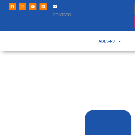
CONTATO
ABES-RJ
Na Mídia – Rádio N
brasileiras faz 