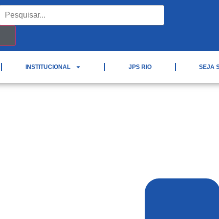
INSTITUCIONAL
JPS RIO
SEJA 
ova Brasil FM: Metade da
destinação correta de res