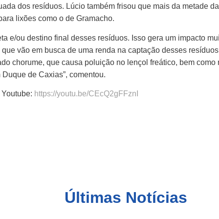
da dos resíduos. Lúcio também frisou que mais da metade das
s para lixões como o de Gramacho.
a e/ou destino final desses resíduos. Isso gera um impacto mui
s que vão em busca de uma renda na captação desses resíduos,
do chorume, que causa poluição no lençol freático, bem como n
m Duque de Caxias”, comentou.
o Youtube:
https://youtu.be/CEcQ2gFFznI
Últimas Notícias