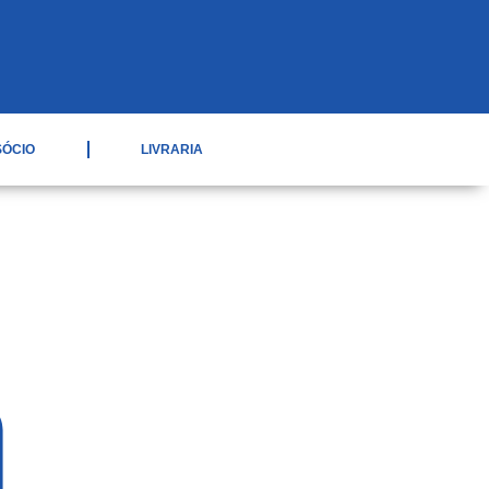
SÓCIO
LIVRARIA
s cidades
íduos