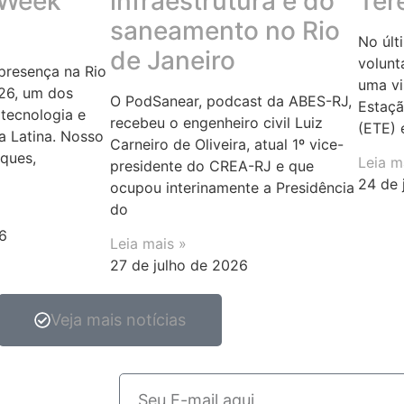
 Week
infraestrutura e do
Ter
saneamento no Rio
No últ
de Janeiro
volunt
resença na Rio
uma vi
26, um dos
O PodSanear, podcast da ABES-RJ,
Estaçã
tecnologia e
recebeu o engenheiro civil Luiz
(ETE) 
a Latina. Nosso
Carneiro de Oliveira, atual 1º vice-
rques,
Leia m
presidente do CREA-RJ e que
24 de 
ocupou interinamente a Presidência
do
6
Leia mais »
27 de julho de 2026
Veja mais notícias