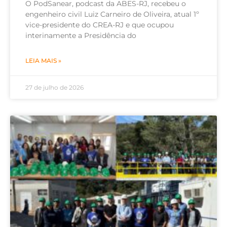
O PodSanear, podcast da ABES-RJ, recebeu o
engenheiro civil Luiz Carneiro de Oliveira, atual 1º
vice-presidente do CREA-RJ e que ocupou
interinamente a Presidência do
LEIA MAIS »
27 de julho de 2026