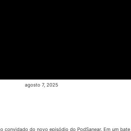
agosto 7, 2025
i o convidado do novo episódio do PodSanear. Em um bate