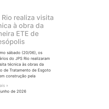
Rio realiza visita
nica à obra da
meira ETE de
esópolis
imo sábado (20/06), os
ários do JPS Rio realizaram
sita técnica às obras da
o de Tratamento de Esgoto
em construção pela
ais »
junho de 2026