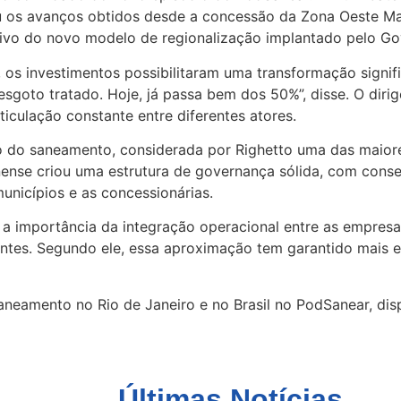
u os avanços obtidos desde a concessão da Zona Oeste Mai
tivo do novo modelo de regionalização implantado pelo Go
os investimentos possibilitaram uma transformação signifi
esgoto tratado. Hoje, já passa bem dos 50%”, disse. O dir
iculação constante entre diferentes atores.
ão do saneamento, considerada por Righetto uma das maiore
inense criou uma estrutura de governança sólida, com cons
unicípios e as concessionárias.
 a importância da integração operacional entre as empresa
ntes. Segundo ele, essa aproximação tem garantido mais e
eamento no Rio de Janeiro e no Brasil no PodSanear, dispo
Últimas Notícias