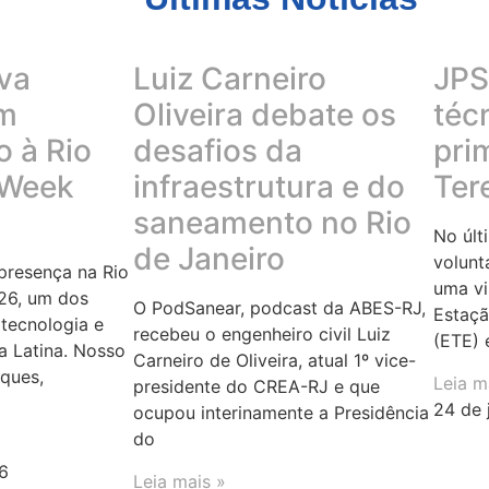
va
Luiz Carneiro
JPS 
em
Oliveira debate os
téc
 à Rio
desafios da
pri
 Week
infraestrutura e do
Ter
saneamento no Rio
No últ
de Janeiro
volunt
resença na Rio
uma vi
26, um dos
O PodSanear, podcast da ABES-RJ,
Estaçã
tecnologia e
recebeu o engenheiro civil Luiz
(ETE) 
a Latina. Nosso
Carneiro de Oliveira, atual 1º vice-
rques,
Leia m
presidente do CREA-RJ e que
24 de 
ocupou interinamente a Presidência
do
6
Leia mais »