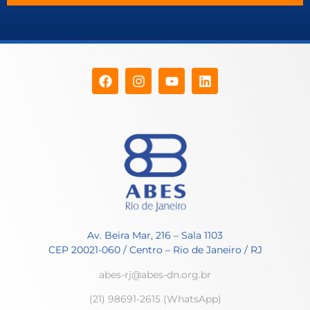
Av. Beira Mar, 216 – Sala 1103
CEP 20021-060 / Centro – Rio de Janeiro / RJ
abes-rj@abes-dn.org.br
(21) 98691-2615 (WhatsApp)