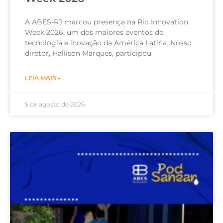
A ABES-RJ marcou presença na Rio Innovation
Week 2026, um dos maiores eventos de
tecnologia e inovação da América Latina. Nosso
diretor, Hallison Marques, participou
LEIA MAIS »
5 de agosto de 2026