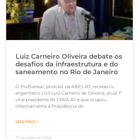
Luiz Carneiro Oliveira debate os
desafios da infraestrutura e do
saneamento no Rio de Janeiro
O PodSanear, podcast da ABES-RJ, recebeu o
engenheiro civil Luiz Carneiro de Oliveira, atual 1º
vice-presidente do CREA-RJ e que ocupou
interinamente a Presidência do
LEIA MAIS »
27 de julho de 2026