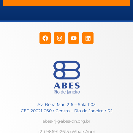
Av. Beira Mar, 216 – Sala 1103
CEP 20021-060 / Centro – Rio de Janeiro / RJ
abes-rj@abes-dn.org.br
(21) 98691-2615 (WhatsApp)