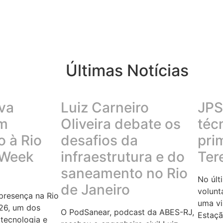
Últimas Notícias
va
Luiz Carneiro
JPS 
em
Oliveira debate os
téc
 à Rio
desafios da
pri
 Week
infraestrutura e do
Ter
saneamento no Rio
No últ
de Janeiro
volunt
resença na Rio
uma vi
26, um dos
O PodSanear, podcast da ABES-RJ,
Estaçã
tecnologia e