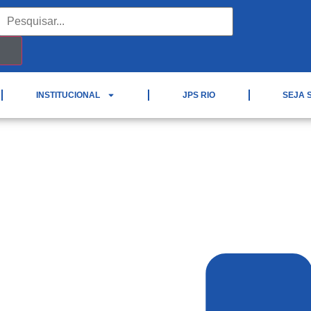
INSTITUCIONAL
JPS RIO
SEJA 
ta Ineana – Vamos falar 
Hídrica?