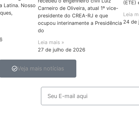
recebeu o engenheiro civil Luiz
(ETE) 
a Latina. Nosso
Carneiro de Oliveira, atual 1º vice-
rques,
Leia m
presidente do CREA-RJ e que
24 de 
ocupou interinamente a Presidência
do
6
Leia mais »
27 de julho de 2026
Veja mais notícias