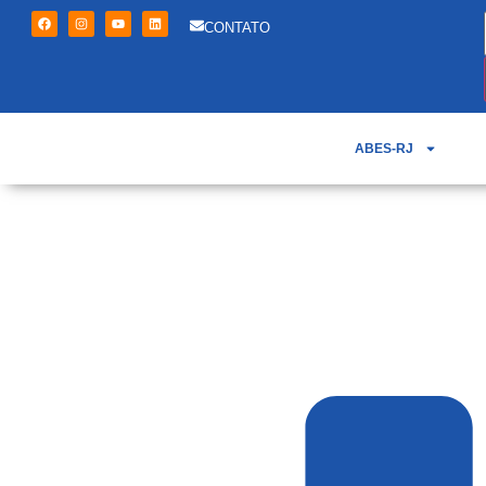
CONTATO
ABES-RJ
ABES-Rio indica: Revis