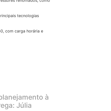
ofessores renomados, como
rincipais tecnologias
30, com carga horária e
planejamento à
rega: Júlia