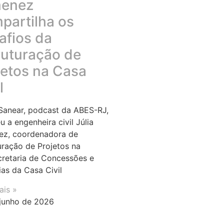
enez
partilha os
afios da
ruturação de
jetos na Casa
l
anear, podcast da ABES-RJ,
u a engenheira civil Júlia
ez, coordenadora de
uração de Projetos na
retaria de Concessões e
ias da Casa Civil
ais »
junho de 2026