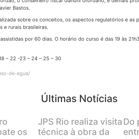
ordão, o conselheiro fiscal Gandhi Giordano, e demais pr
avier Bastos.
izada sobre os conceitos, os aspectos regulatórios e as p
e rurais brasileiras.
assistidas por 60 dias. O horário do curso é das 19 às 21h
 18 – 22 -23 – 24 – 25 – 30
euso-de-agua/
Últimas Notícias
ro
JPS Rio realiza visita
Do 
bate os
técnica à obra da
ent