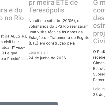
a
primeira ETE de
Gim
ura e do
Teresópolis
com
 no Rio
des
No último sábado (20/06), os
est
voluntários do JPS Rio realizaram
pro
uma visita técnica às obras da
st da ABES-RJ,
Estação de Tratamento de Esgoto
Civi
 civil Luiz
(ETE) em construção pela
 atual 1º vice-
O PodS
Leia mais »
-RJ e que
recebe
24 de junho de 2026
e a Presidência
Gimen
Estrut
Subsec
Parcer
Leia m
23 de 