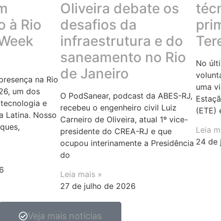
em
Oliveira debate os
téc
 à Rio
desafios da
pri
 Week
infraestrutura e do
Ter
saneamento no Rio
No últ
de Janeiro
volunt
resença na Rio
uma vi
26, um dos
O PodSanear, podcast da ABES-RJ,
Estaçã
tecnologia e
recebeu o engenheiro civil Luiz
(ETE) 
a Latina. Nosso
Carneiro de Oliveira, atual 1º vice-
rques,
Leia m
presidente do CREA-RJ e que
24 de 
ocupou interinamente a Presidência
do
6
Leia mais »
27 de julho de 2026
Veja mais notícias