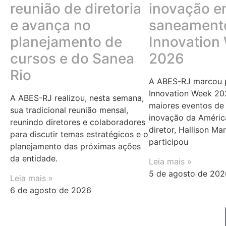
reunião de diretoria
inovação 
e avança no
saneamento
planejamento de
Innovation
cursos e do Sanea
2026
Rio
A ABES-RJ marcou p
Innovation Week 20
A ABES-RJ realizou, nesta semana,
maiores eventos de 
sua tradicional reunião mensal,
inovação da Améric
reunindo diretores e colaboradores
diretor, Hallison Ma
para discutir temas estratégicos e o
participou
planejamento das próximas ações
da entidade.
Leia mais »
5 de agosto de 202
Leia mais »
6 de agosto de 2026