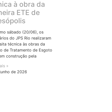
nica à obra da
meira ETE de
esópolis
imo sábado (20/06), os
ários do JPS Rio realizaram
sita técnica às obras da
o de Tratamento de Esgoto
em construção pela
ais »
junho de 2026