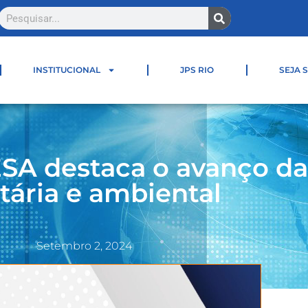
INSTITUCIONAL
JPS RIO
SEJA 
ESA destaca o avanço d
tária e ambiental
Setembro 2, 2024