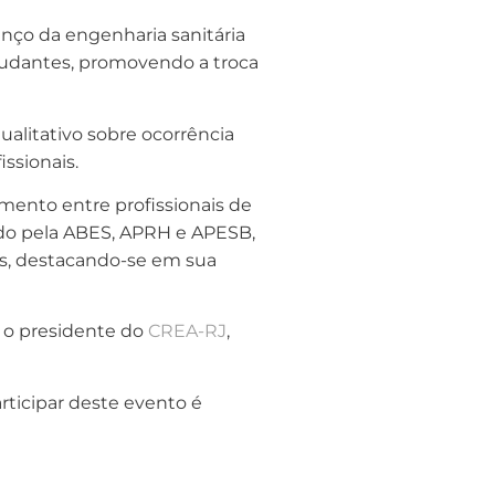
anço da engenharia sanitária
studantes, promovendo a troca
alitativo sobre ocorrência
ssionais.
mento entre profissionais de
do pela ABES, APRH e APESB,
os, destacando-se em sua
e o presidente do
CREA-RJ
,
rticipar deste evento é