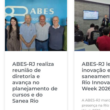
ABES-RJ realiza
ABES-RJ l
reunião de
inovação 
diretoria e
saneamen
avança no
Rio Innova
planejamento de
Week 202
cursos e do
Sanea Rio
A ABES-RJ mar
presença na Rio