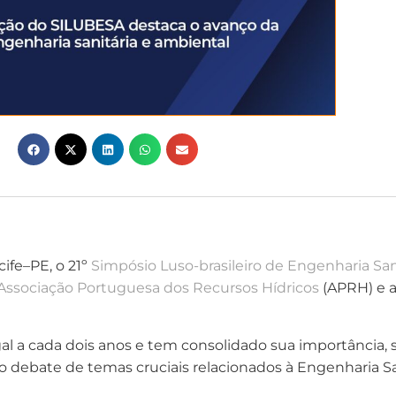
ife–PE, o 21º
Simpósio Luso-brasileiro de Engenharia San
Associação Portuguesa dos Recursos Hídricos
(APRH) e 
al a cada dois anos e tem consolidado sua importância
o debate de temas cruciais relacionados à Engenharia Sa