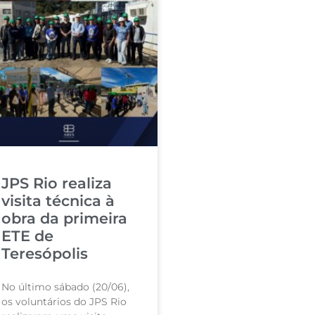
JPS Rio realiza
visita técnica à
obra da primeira
ETE de
Teresópolis
No último sábado (20/06),
os voluntários do JPS Rio