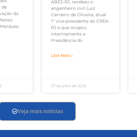
dos
ABES-RJ, recebeu o
 de
engenheiro civil Luiz
ovação da
Carneiro de Oliveira, atual
 Nosso
1º vice-presidente do CREA-
n Marques,
RJ e que ocupou
interinamente a
Presidência do
LEIA MAIS »
6
27 de julho de 2026
Veja mais notícias