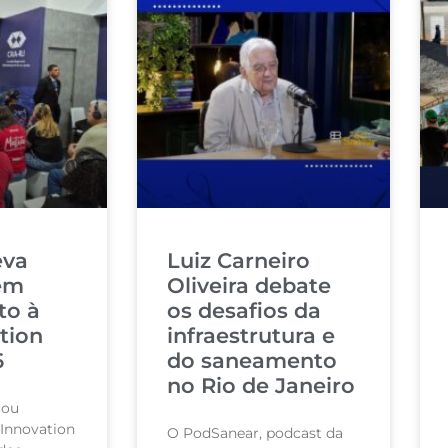
eva
Luiz Carneiro
em
Oliveira debate
to à
os desafios da
tion
infraestrutura e
6
do saneamento
no Rio de Janeiro
cou
 Innovation
O PodSanear, podcast da