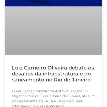
Luiz Carneiro Oliveira debate os
desafios da infraestrutura e do
saneamento no Rio de Janeiro
O PodSanear, podcast da ABES-RJ, recebeu o
engenheiro civil Luiz Carneiro de Oliveira, atual 1º
vice-presidente do CREA-RJ e que ocupou
interinamente a Presidência do