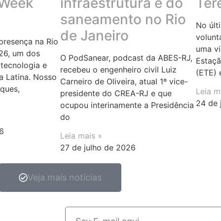
 Week
infraestrutura e do
Ter
saneamento no Rio
No últ
de Janeiro
volunt
resença na Rio
uma vi
26, um dos
O PodSanear, podcast da ABES-RJ,
Estaçã
tecnologia e
recebeu o engenheiro civil Luiz
(ETE) 
a Latina. Nosso
Carneiro de Oliveira, atual 1º vice-
rques,
Leia m
presidente do CREA-RJ e que
24 de 
ocupou interinamente a Presidência
do
6
Leia mais »
27 de julho de 2026
Veja mais notícias